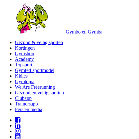
Gymbo en Gymba
Gezond & veilig sporten
Kortingen
Gymshop
Academy
Topsport
Gymfed-sportmodel
Kidies
Gymtopia
We Are Freerunning
Gezond en veilig sporten
Clubapp
Trainersapp
Pers en media