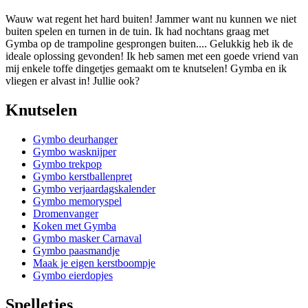
Wauw wat regent het hard buiten! Jammer want nu kunnen we niet
buiten spelen en turnen in de tuin. Ik had nochtans graag met
Gymba op de trampoline gesprongen buiten.... Gelukkig heb ik de
ideale oplossing gevonden! Ik heb samen met een goede vriend van
mij enkele toffe dingetjes gemaakt om te knutselen! Gymba en ik
vliegen er alvast in! Jullie ook?
Knutselen
Gymbo deurhanger
Gymbo wasknijper
Gymbo trekpop
Gymbo kerstballenpret
Gymbo verjaardagskalender
Gymbo memoryspel
Dromenvanger
Koken met Gymba
Gymbo masker Carnaval
Gymbo paasmandje
Maak je eigen kerstboompje
Gymbo eierdopjes
Spelletjes