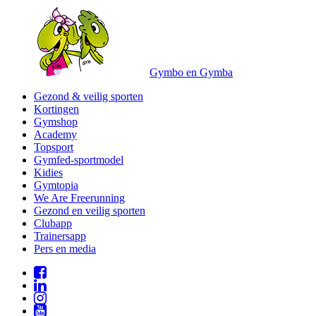
Gymbo en Gymba
Gezond & veilig sporten
Kortingen
Gymshop
Academy
Topsport
Gymfed-sportmodel
Kidies
Gymtopia
We Are Freerunning
Gezond en veilig sporten
Clubapp
Trainersapp
Pers en media