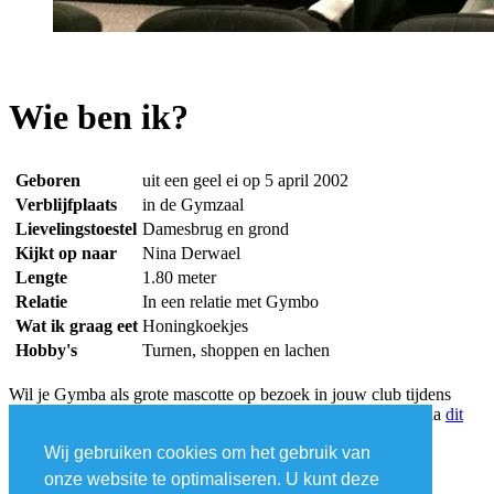
Wie ben ik?
Geboren
uit een geel ei op 5 april 2002
Verblijfplaats
in de Gymzaal
Lievelingstoestel
Damesbrug en grond
Kijkt op naar
Nina Derwael
Lengte
1.80 meter
Relatie
In een relatie met Gymbo
Wat ik graag eet
Honingkoekjes
Hobby's
Turnen, shoppen en lachen
Wil je Gymba als grote mascotte op bezoek in jouw club tijdens
clubactviteit? Dan kan je als Gymfed-club het pak uitlenen via
dit
formulier
!
Wij gebruiken cookies om het gebruik van
Inschrijven nieuwsbrief
onze website te optimaliseren. U kunt deze