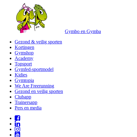
Gymbo en Gymba
Gezond & veilig sporten
Kortingen
Gymshop
Academy
Topsport
Gymfed-sportmodel
Kidies
Gymtopia
We Are Freerunning
Gezond en veilig sporten
Clubapp
Trainersapp
Pers en media