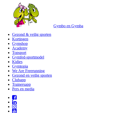
Gymbo en Gymba
Gezond & veilig sporten
Kortingen
Gymshop
Academy
Topsport
Gymfed-sportmodel
Kidies
Gymtopia
We Are Freerunning
Gezond en veilig sporten
Clubapp
Trainersapp
Pers en media